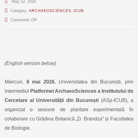
May 12, 2026
Category:
ARCHAEOSCIENCES
,
ICUB
on
Comments Off
Arheobotanica
experimentală
–
studenții
UB
redescoperă
agricultura
(English version below)
preistorică
Miercuri,
6 mai 2026
, Universitatea din București, prin
intermediul
Platformei ArchaeoSciences a Institutului de
Cercetare al Universității din București
(ASp-ICUB), a
organizat o sesiune de plantare experimentală în
colaborare cu Grădina Botanică „D. Brandza” și Facultatea
de Biologie.