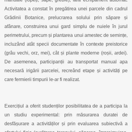
Activitatea a constat în pregătirea unei parcele din cadrul
Grădinii Botanice, prelucrarea solului prin săpare și
afânare, construirea unui gard simplu de nuiele în jurul
perimetrului, precum și plantarea unui amestec de semințe,
incluzând atât specii documentate în contexte preistorice
(grâu vechi, orz, mei), cât și plante moderne (roșii, ardei).
De asemenea, participanții au transportat manual apa
necesară irigării parcelei, recreând etape și activități pe
care fermierii timpurii le-ar fi realizat.
Exercițiul a oferit studenților posibilitatea de a participa la
un studiu experimental: prin măsurarea duratei de
desfășurare a activităților și prin evaluarea subiectivă a