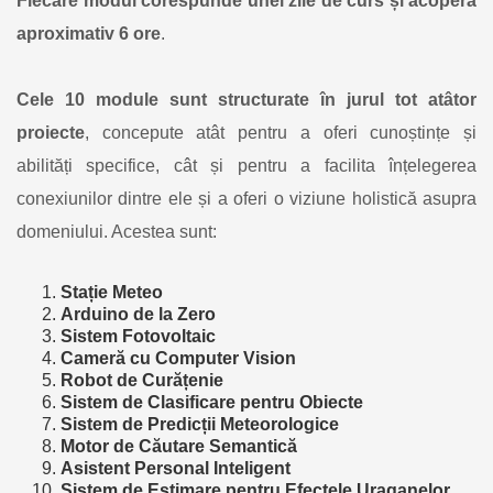
Fiecare modul corespunde unei zile de curs și acoperă
aproximativ 6 ore
.
Cele 10 module sunt structurate în jurul tot atâtor
proiecte
, concepute atât pentru a oferi cunoștințe și
abilități specifice, cât și pentru a facilita înțelegerea
conexiunilor dintre ele și a oferi o viziune holistică asupra
domeniului. Acestea sunt:
Stație Meteo
Arduino de la Zero
Sistem Fotovoltaic
Cameră cu Computer Vision
Robot de Curățenie
Sistem de Clasificare pentru Obiecte
Sistem de Predicții Meteorologice
Motor de Căutare Semantică
Asistent Personal Inteligent
Sistem de Estimare pentru Efectele Uraganelor