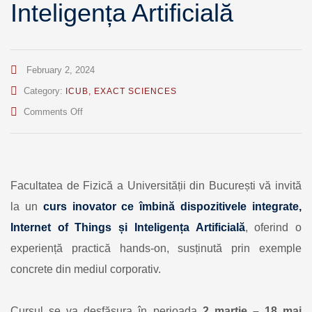
Inteligența Artificială
February 2, 2024
Category:
ICUB
,
EXACT SCIENCES
on
Comments Off
Facultatea
de
Fizică
a
UB
Facultatea de Fizică a Universității din București vă invită
vă
la un
curs inovator ce îmbină dispozitivele integrate,
invită
la
Internet of Things și Inteligența Artificială
, oferind o
un
experiență practică hands-on, susținută prin exemple
curs
inovator
concrete din mediul corporativ.
care
îmbină
dispozitivele
Cursul se va desfășura în perioada
2 martie – 18 mai