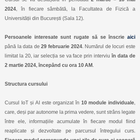
integrate,
2024
, în fiecare sâmbătă, la Facultatea de Fizică a
Internet
of
Universității din București (Sala 12).
Things
și
Inteligența
Persoanele interesate sunt rugate să se înscrie
aici
Artificială
până la data de
29 februarie 2024
. Numărul de locuri este
limitat la 20, iar selecția se va face prin interviu
în data de
2 martie 2024, începând cu ora 10 AM
.
Structura cursului
Cursul IoT și AI este organizat în
10 module individuale
,
care, deși par autonome la prima vedere, sunt strâns legate
între ele, informațiile acumulate în fiecare modul fiind
reaplicate și dezvoltate pe parcursul întregului curs.