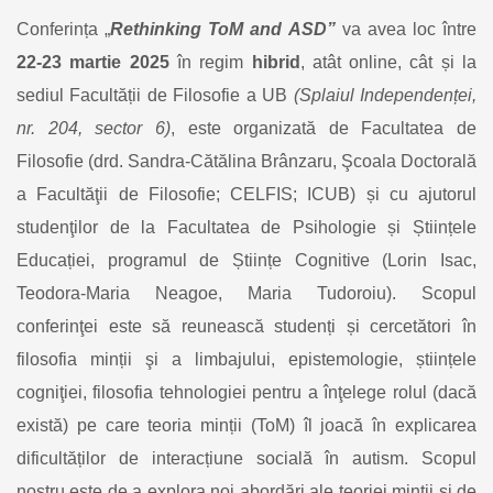
Conferința „
Rethinking ToM and ASD”
va avea loc între
22-23 martie 2025
în regim
hibrid
, atât online, cât și la
sediul Facultății de Filosofie a UB
(Splaiul Independenței,
nr. 204, sector 6)
, este organizată de Facultatea de
Filosofie (drd. Sandra-Cătălina Brânzaru, Şcoala Doctorală
a Facultăţii de Filosofie; CELFIS; ICUB) și cu ajutorul
studenţilor de la Facultatea de Psihologie și Științele
Educației, programul de Științe Cognitive (Lorin Isac,
Teodora-Maria Neagoe, Maria Tudoroiu). Scopul
conferinţei este să reunească studenți și cercetători în
filosofia minții şi a limbajului, epistemologie, științele
cogniţiei, filosofia tehnologiei pentru a înţelege rolul (dacă
există) pe care teoria minții (ToM) îl joacă în explicarea
dificultăților de interacțiune socială în autism. Scopul
nostru este de a explora noi abordări ale teoriei minţii și de