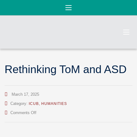
Rethinking ToM and ASD
March 17, 2025
Category:
ICUB
,
HUMANITIES
on
Comments Off
Rethinking
ToM
and
ASD