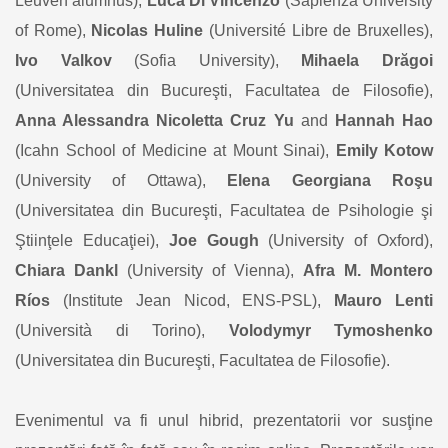
Leuven alumnus),
Luca Di Vincenzo
(Sapienza University
of Rome),
Nicolas Huline
(Université Libre de Bruxelles),
Ivo Valkov
(Sofia University),
Mihaela Drăgoi
(Universitatea din Bucureşti, Facultatea de Filosofie),
Anna Alessandra Nicoletta Cruz Yu
and
Hannah Hao
(Icahn School of Medicine at Mount Sinai),
Emily Kotow
(University of Ottawa),
Elena Georgiana Roşu
(Universitatea din Bucureşti, Facultatea de Psihologie şi
Ştiinţele Educaţiei),
Joe Gough
(University of Oxford),
Chiara Dankl
(University of Vienna),
Afra M. Montero
Ríos
(Institute Jean Nicod, ENS-PSL),
Mauro Lenti
(Università di Torino),
Volodymyr Tymoshenko
(Universitatea din Bucureşti, Facultatea de Filosofie).
Evenimentul va fi unul hibrid, prezentatorii vor susţine